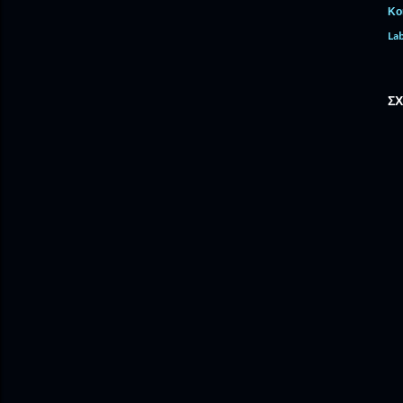
Κο
Lab
ΣΧ