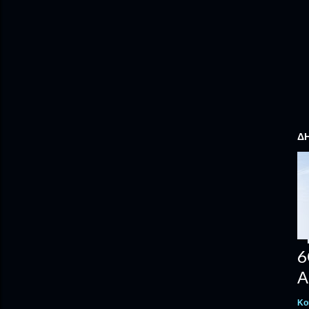
ΔΗ
6
Α
Κο