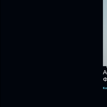
Α
Φ
Κο