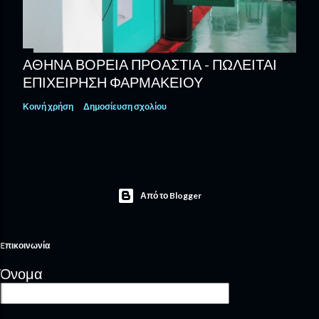
ΑΘΗΝΑ ΒΟΡΕΙΑ ΠΡΟΑΣΤΙΑ - ΠΩΛΕΊΤΑΙ
ΕΠΙΧΕΊΡΗΣΗ ΦΑΡΜΑΚΕΊΟΥ
Κοινή χρήση
Δημοσίευση σχολίου
Από το Blogger
Eπικοινωνία
Όνομα